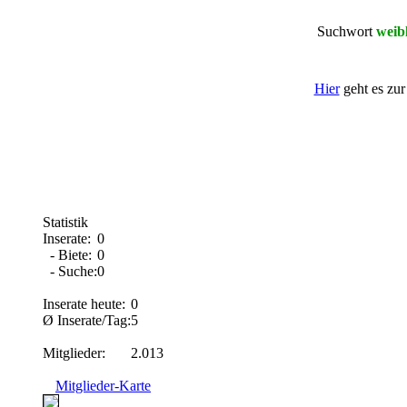
Suchwort
weib
Hier
geht es zur
Statistik
Inserate:
0
- Biete:
0
- Suche:
0
Inserate heute:
0
Ø Inserate/Tag:
5
Mitglieder:
2.013
Mitglieder-Karte