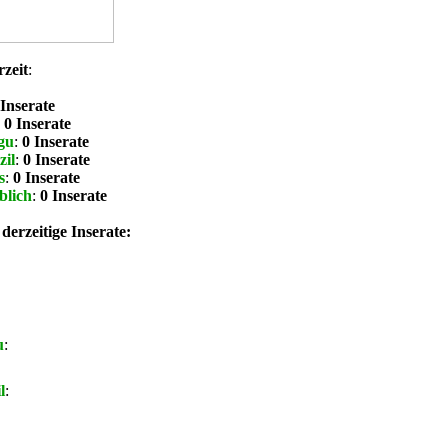
rzeit
:
 Inserate
:
0 Inserate
gu
:
0 Inserate
zil
:
0 Inserate
s
:
0 Inserate
blich
:
0 Inserate
derzeitige Inserate:
u
:
l
: