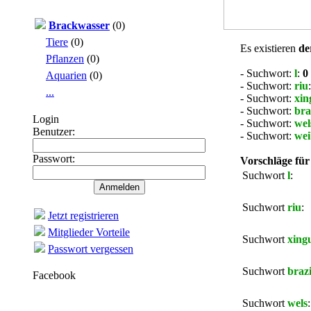
Brackwasser
(0)
Tiere
(0)
Es existieren
de
Pflanzen
(0)
- Suchwort:
l
:
0
Aquarien
(0)
- Suchwort:
riu
...
- Suchwort:
xin
- Suchwort:
bra
Login
- Suchwort:
wel
Benutzer:
- Suchwort:
wei
Passwort:
Vorschläge für 
Suchwort
l
:
Suchwort
riu
:
Jetzt registrieren
Mitglieder Vorteile
Suchwort
xing
Passwort vergessen
Suchwort
brazi
Facebook
Suchwort
wels
: