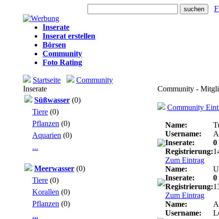
Heute: 158 Besuche
F
Inserate
Inserat erstellen
Börsen
Community
Foto Rating
Startseite
Community
Inserate
Community - Mitglie
Süßwasser
(0)
Community Eintr
Tiere
(0)
Pflanzen
(0)
Name:
T
Username:
A
Aquarien
(0)
Inserate:
0
...
Registrierung:
1
Zum Eintrag
Meerwasser
(0)
Name:
U
Inserate:
0
Tiere
(0)
Registrierung:
1
Korallen
(0)
Zum Eintrag
Pflanzen
(0)
Name:
A
Username:
L
...