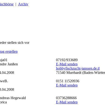
ischbörse
|
Archiv
der stellen sich vor
ag erstellen
uja01
07192/933689
ndre Janßen
E-Mail senden
hobbyfischzucht-janssen.de.tl
4.04.2008
71540 Murrhardt (Baden-Württe
weB.
0151 11520936
E-Mail senden
3.04.2008
ndreas Hegewald
03736288666
orica
E-Mail senden