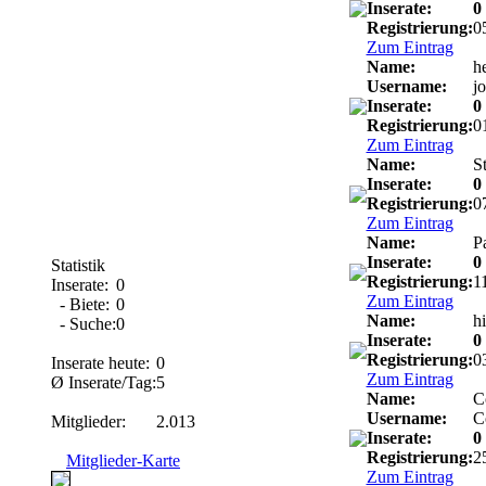
Inserate:
0
Registrierung:
0
Zum Eintrag
Name:
h
Username:
j
Inserate:
0
Registrierung:
0
Zum Eintrag
Name:
S
Inserate:
0
Registrierung:
0
Zum Eintrag
Name:
P
Inserate:
0
Statistik
Registrierung:
1
Inserate:
0
Zum Eintrag
- Biete:
0
Name:
h
- Suche:
0
Inserate:
0
Registrierung:
0
Inserate heute:
0
Zum Eintrag
Ø Inserate/Tag:
5
Name:
C
Username:
C
Mitglieder:
2.013
Inserate:
0
Registrierung:
2
Mitglieder-Karte
Zum Eintrag