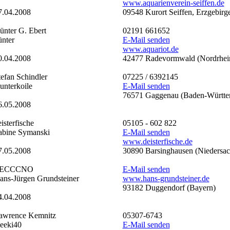
www.aquarienverein-seiffen.de
7.04.2008
09548 Kurort Seiffen, Erzgebirg
ünter G. Ebert
02191 661652
ünter
E-Mail senden
www.aquariot.de
0.04.2008
42477 Radevormwald (Nordrhein
tefan Schindler
07225 / 6392145
unterkoile
E-Mail senden
76571 Gaggenau (Baden-Württe
6.05.2008
isterfische
05105 - 602 822
abine Symanski
E-Mail senden
www.deisterfische.de
7.05.2008
30890 Barsinghausen (Niedersac
ECCCNO
E-Mail senden
ans-Jürgen Grundsteiner
www.hans-grundsteiner.de
93182 Duggendorf (Bayern)
4.04.2008
awrence Kemnitz
05307-6743
eeki40
E-Mail senden