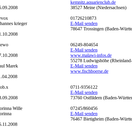
kemnitz.aquarienclub.de
5.09.2008
38527 Meine (Niedersachsen)
evox
01726210873
ohannes krieger
E-Mail senden
78647 Trossingen (Baden-Württ
1.10.2008
tewo
06249-804654
E-Mail senden
7.10.2008
www.malawi-infos.de
55278 Ludwigshöhe (Rheinland-
aul Marek
E-Mail senden
www.fischboerse.de
1.04.2008
iob.x
0711-9356122
E-Mail senden
3.09.2008
73760 Ostfildern (Baden-Württe
orinna Wille
07245/860456
orinna
E-Mail senden
76467 Bietigheim (Baden-Württ
5.11.2008