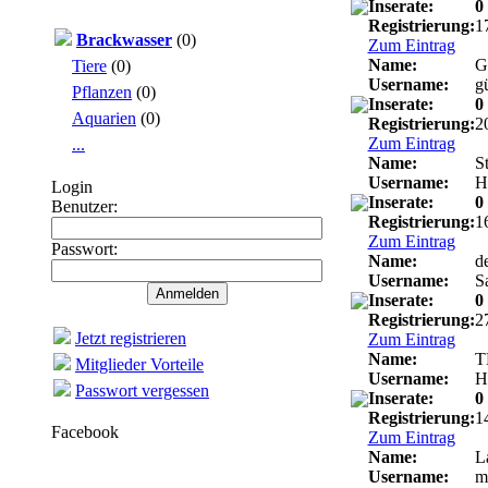
Inserate:
0
Registrierung:
1
Brackwasser
(0)
Zum Eintrag
Name:
G
Tiere
(0)
Username:
g
Pflanzen
(0)
Inserate:
0
Aquarien
(0)
Registrierung:
2
Zum Eintrag
...
Name:
S
Username:
H
Login
Inserate:
0
Benutzer:
Registrierung:
1
Zum Eintrag
Passwort:
Name:
de
Username:
S
Inserate:
0
Registrierung:
2
Jetzt registrieren
Zum Eintrag
Name:
T
Mitglieder Vorteile
Username:
H
Passwort vergessen
Inserate:
0
Registrierung:
1
Facebook
Zum Eintrag
Name:
L
Username:
m