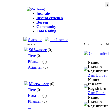
Heute: 920 Besuche
Inserate
Inserat erstellen
Börsen
Community
Foto Rating
Startseite
alle Inserate
Inserate
Community - Mitg
Süßwasser
(0)
Community Ei
Tiere
(0)
Pflanzen
(0)
Name:
Inserate:
Aquarien
(0)
Registrierun
...
Zum Eintrag
Name:
Meerwasser
(0)
Inserate:
Registrierun
Tiere
(0)
Zum Eintrag
Korallen
(0)
Name:
Pflanzen
(0)
Inserate:
Registrierun
...